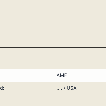
AMF
d:
.... / USA