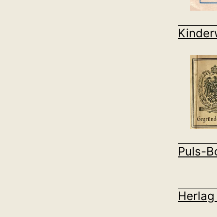
Kinder
Puls-B
Herlag