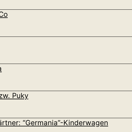
 Co
a
zw. Puky
ärtner: “Germania”-Kinderwagen