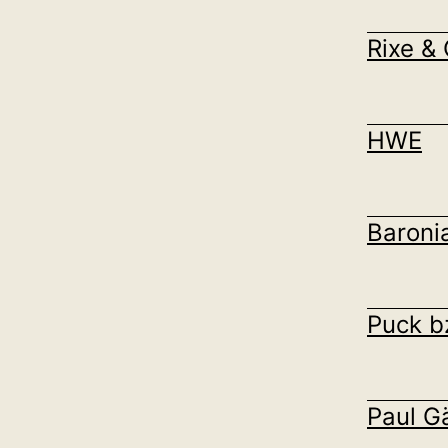
Rixe &
HWE
Baroni
Puck b
Paul G