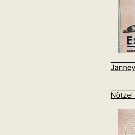
Janney
Nötzel 