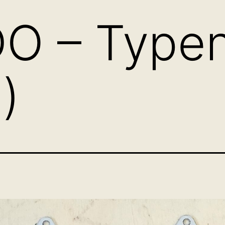
O – Typen
)