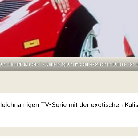
um-Ferrari” aus der TV-Serie Magnum mit der exotischen Kulisse von H
leichnamigen TV-Serie mit der exotischen Kuli