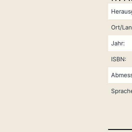
Heraus
Ort/Lan
Jahr:
ISBN:
Abmess
Sprach