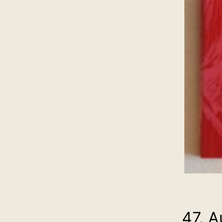
47. A