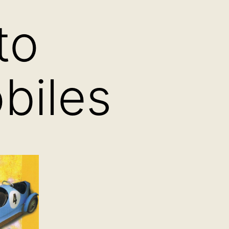
to
biles