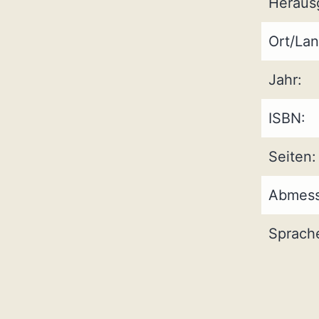
Heraus
Ort/Lan
Jahr:
ISBN:
Seiten:
Abmess
Sprach