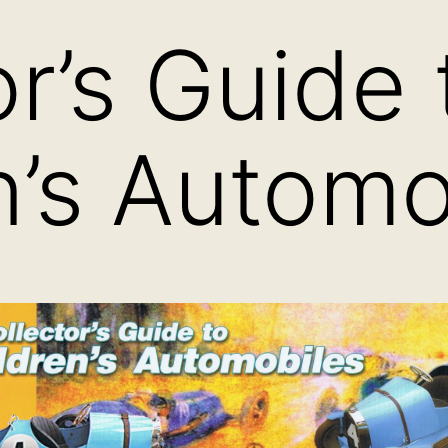
or’s Guide 
n’s Automo