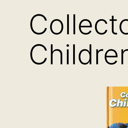
Collect
Childre