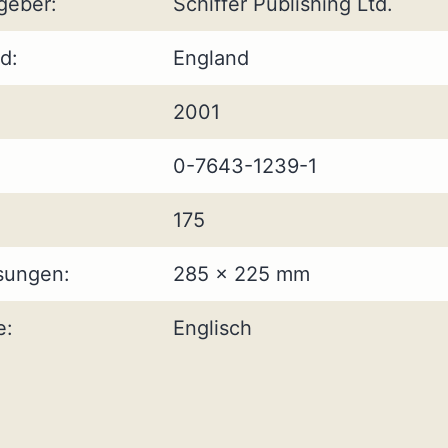
geber:
Schiffer Publishing Ltd.
d:
England
2001
0-7643-1239-1
175
ungen:
285 x 225 mm
e:
Englisch